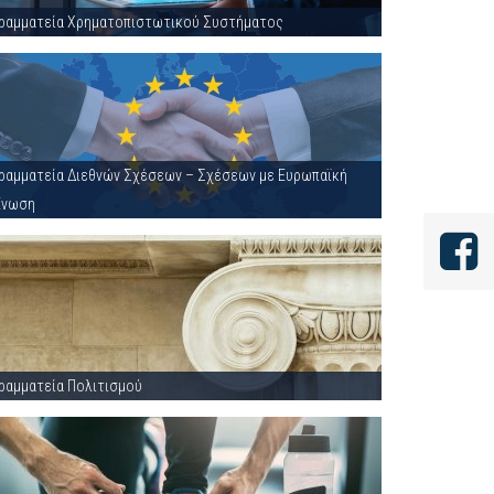
ραμματεία Χρηματοπιστωτικού Συστήματος
ραμματεία Διεθνών Σχέσεων – Σχέσεων με Ευρωπαϊκή
Ένωση
ραμματεία Πολιτισμού