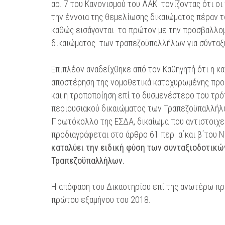
αρ. 7 του Κανονισμού του ΛΑΚ τονίζοντας ότι ο
την έννοια της θεμελίωσης δικαιώματος πέραν τ
καθώς εισάγονται το πρώτον με την προσβαλλομ
δικαιώματος των τραπεζοϋπαλλήλων για σύνταξ
Επιπλέον αναδείχθηκε από τον Καθηγητή ότι η κ
αποστέρηση της νομοθετικά κατοχυρωμένης προ
και η τροποποίηση επί το δυσμενέστερο του τρό
περιουσιακού δικαιώματος των Τραπεζοϋπαλλήλ
Πρωτόκολλο της ΕΣΔΑ, δικαίωμα που αντιστοιχε
προδιαγράφεται στο άρθρο 61 περ. α΄και β΄του 
καταλύει την ειδική φύση των συνταξιοδοτικ
Τραπεζοϋπαλλήλων.
Η απόφαση του Δικαστηρίου επί της ανωτέρω πρ
πρώτου εξαμήνου του 2018.