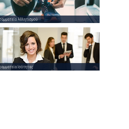
ραμματεία Αθλητισμού
ραμματεία Ισότητας