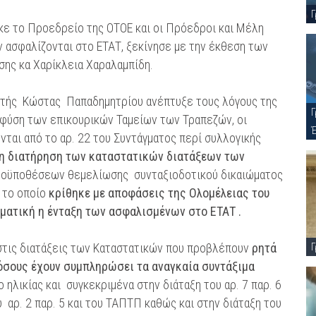
Γ
κε το Προεδρείο της ΟΤΟΕ και οι Πρόεδροι και Μέλη
 ασφαλίζονται στο ΕΤΑΤ, ξεκίνησε με την έκθεση των
σης κα Χαρίκλεια Χαραλαμπίδη.
ηγητής Κώστας Παπαδημητρίου ανέπτυξε τους λόγους της
Γ
 φύση των επικουρικών Ταμείων των Τραπεζών, οι
ται από το αρ. 22 του Συντάγματος περί συλλογικής
η διατήρηση των καταστατικών διατάξεων των
ροϋποθέσεων θεμελίωσης συνταξιοδοτικού δικαιώματος
 το οποίο
κρίθηκε με αποφάσεις της Ολομέλειας του
γματική η ένταξη των ασφαλισμένων στο ΕΤΑΤ .
στις διατάξεις των Καταστατικών που προβλέπουν
ρητά
Γ
όσους έχουν συμπληρώσει τα αναγκαία συντάξιμα
 ηλικίας και συγκεκριμένα στην διάταξη του αρ. 7 παρ. 6
 αρ. 2 παρ. 5 και του ΤΑΠΤΠ καθώς και στην διάταξη του