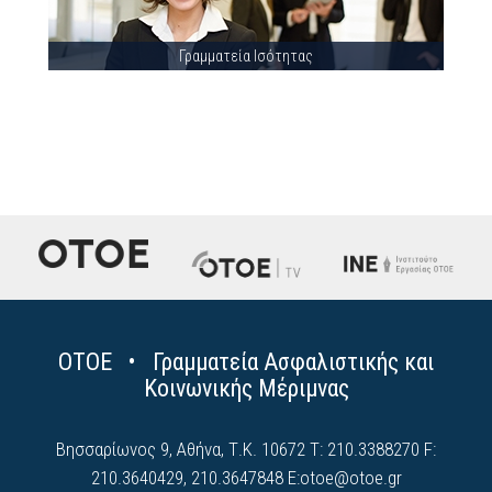
Γραμματεία Ισότητας
ΟΤΟΕ • Γραμματεία Ασφαλιστικής και
Κοινωνικής Μέριμνας
Βησσαρίωνος 9, Αθήνα, Τ.Κ. 10672 Τ: 210.3388270 F:
210.3640429, 210.3647848 E:
otoe@otoe.gr